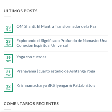
ÚLTIMOS POSTS
OM Shanti: El Mantra Transformador de la Paz
23
Nov
No
hay
comentarios
Explorando el Significado Profundo de Namaste: Una
23
en
OM
Nov
Conexión Espiritual Universal
Shanti:
No
El
hay
Mantra
Yoga con cuerdas
19
comentarios
Transformador
en
de
Nov
No
Explorando
la
hay
el
Paz
comentarios
Significado
Pranayama | cuarto estadio de Ashtanga Yoga
31
en
Profundo
Yoga
Mar
de
No
con
Namaste:
hay
cuerdas
Una
comentarios
Krishnamacharya BKS Iyengar & Pattabhi Jois
12
en
Conexión
Pranayama
Mar
Espiritual
No
|
Universal
hay
cuarto
comentarios
estadio
en
de
COMENTARIOS RECIENTES
Krishnamacharya
Ashtanga
BKS
Yoga
Iyengar