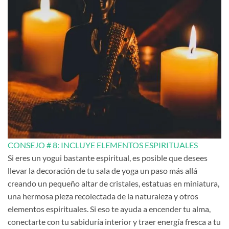
CONSEJO # 8: INCLUYE ELEMENTOS ESPIRITUALES
Si eres un yogui bastante espiritual, es posible que desees
llevar la decoración de tu sala de yoga un paso más allá
creando un pequeño altar de cristales, estatuas en miniatura,
una hermosa pieza recolectada de la naturaleza y otros
elementos espirituales. Si eso te ayuda a encender tu alma,
conectarte con tu sabiduría interior y traer energía fresca a tu