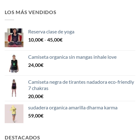
LOS MÁS VENDIDOS
Reserva clase de yoga
Rango
10,00
€
-
45,00
€
de
precios:
Camiseta organica sin mangas inhale love
desde
24,00
€
10,00€
hasta
45,00€
Camiseta negra de tirantes nadadora eco-friendly
7 chakras
20,00
€
sudadera organica amarilla dharma karma
59,00
€
DESTACADOS