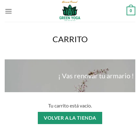
Saltar
0
al
contenido
CARRITO
¡ Vas renovar tu armario !
Tu carrito está vacío.
VOLVER A LA TIENDA