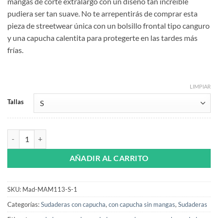
mangas de corte extralargo con un diseño tan increíble
pudiera ser tan suave. No te arrepentirás de comprar esta
pieza de streetwear única con un bolsillo frontal tipo canguro
y una capucha calentita para protegerte en las tardes más
frías.
LIMPIAR
Tallas
Sudadera orgánica gris con capucha sin Mangas extralarga Antes yoga 
AÑADIR AL CARRITO
SKU:
Mad-MAM113-S-1
Categorías:
Sudaderas con capucha
,
con capucha sin mangas
,
Sudaderas