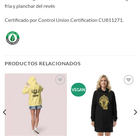
fria y planchar del revés
Certificado por Control Union Certification CU811271.
PRODUCTOS RELACIONADOS
Añadir
Añadir
VEGAN
a la
a la
lista de
lista de
deseos
deseos