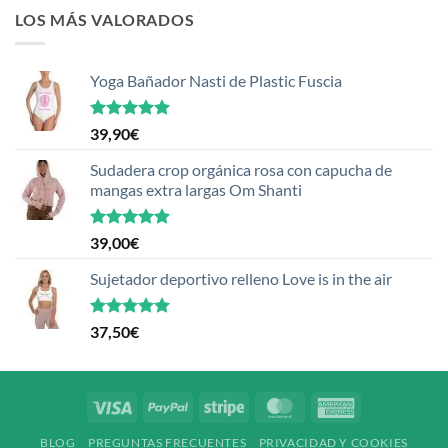
LOS MÁS VALORADOS
Yoga Bañador Nasti de Plastic Fuscia
Valorado
39,90
€
con
5.00
de 5
Sudadera crop orgánica rosa con capucha de
mangas extra largas Om Shanti
Valorado
39,00
€
con
5.00
de 5
Sujetador deportivo relleno Love is in the air
Valorado
37,50
€
con
5.00
de 5
Visa
PayPal
Stripe
MasterCard
American
Express
BLOG
PREGUNTAS FRECUENTES
PRIVACIDAD Y COOKIES