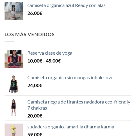
camiseta organica azul Ready con alas
26,00
€
LOS MÁS VENDIDOS
Reserva clase de yoga
Rango
10,00
€
-
45,00
€
de
precios:
Camiseta organica sin mangas inhale love
desde
24,00
€
10,00€
hasta
45,00€
Camiseta negra de tirantes nadadora eco-friendly
7 chakras
20,00
€
sudadera organica amarilla dharma karma
59,00
€