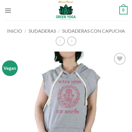
Saltar
0
al
contenido
INICIO
/
SUDADERAS
/
SUDADERAS CON CAPUCHA
Vegan
Añadir
a la
lista
de
deseos