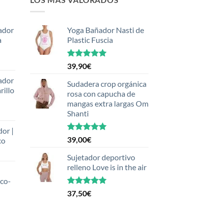
ador
Yoga Bañador Nasti de
a
Plastic Fuscia
Valorado
39,90
€
con
5.00
ador
de 5
Sudadera crop orgánica
rillo
rosa con capucha de
mangas extra largas Om
Shanti
dor |
Valorado
39,00
€
co
con
5.00
de 5
Sujetador deportivo
relleno Love is in the air
eco-
Valorado
37,50
€
con
5.00
de 5