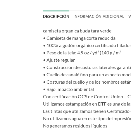
DESCRIPCIÓN
INFORMACIÓN ADICIONAL
V
camiseta organica buda tara verde
• Camiseta de manga corta reducida
• 100% algodón orgánico certificado hilado 
• Peso de la tela: 4.9 oz / yd² (140 g / m²
• Ajuste regular
• Construcción de costuras laterales garanti
• Cuello de canalé fino para un aspecto mod
• Costuras del cuello y de los hombros está
• Bajo impacto ambiental
Con certificación OCS de Control Union –
Utilizamos estampación en DTF es una de las
Las tintas que utilizamos tienen Certificad
No utilizamos agua en este tipo de impresió
No generamos residuos líquidos