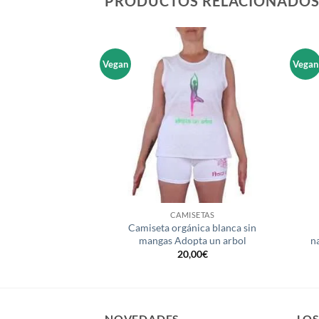
PRODUCTOS RELACIONADO
Vegan
Vegan
Añadir
Añadir
a la
a la
lista de
lista de
deseos
deseos
+
+
ISETAS
CAMISETAS
Camiseta orgánica blanca sin
 organica ganesha
mangas Adopta un arbol
n
,00
€
20,00
€
NOVEDADES
LO