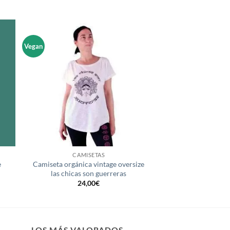
Vegan
dir
Añadir
la
a la
a de
lista de
eos
deseos
+
CAMISETAS
e
Camiseta orgánica vintage oversize
las chicas son guerreras
24,00
€
LOS MÁS VALORADOS