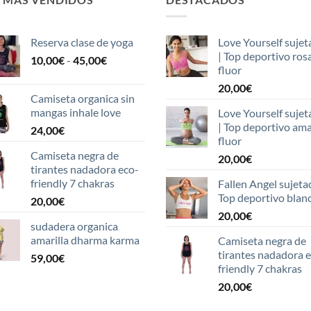
Reserva clase de yoga
Love Yourself sujet
| Top deportivo ros
Rango
10,00
€
-
45,00
€
fluor
de
20,00
€
precios:
Camiseta organica sin
desde
mangas inhale love
Love Yourself sujet
10,00€
| Top deportivo ama
24,00
€
hasta
fluor
45,00€
Camiseta negra de
20,00
€
tirantes nadadora eco-
friendly 7 chakras
Fallen Angel sujeta
Top deportivo blan
20,00
€
20,00
€
sudadera organica
amarilla dharma karma
Camiseta negra de
tirantes nadadora 
59,00
€
friendly 7 chakras
20,00
€