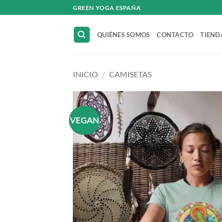
Saltar
GREEN YOGA ESPAÑA
al
contenido
QUIÉNES SOMOS
CONTACTO
TIEND
INICIO
/
CAMISETAS
VEGAN