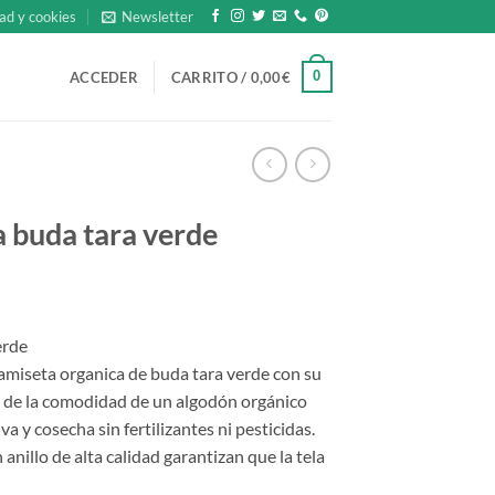
ad y cookies
Newsletter
0
ACCEDER
CARRITO /
0,00
€
a buda tara verde
erde
camiseta organica de buda tara verde con su
e de la comodidad de un algodón orgánico
a y cosecha sin fertilizantes ni pesticidas.
 anillo de alta calidad garantizan que la tela