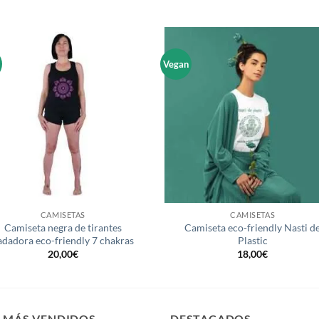
S
Vegan
Añadir
Aña
a la
a 
lista de
list
deseos
des
+
CAMISETAS
CAMISETAS
Camiseta negra de tirantes
Camiseta eco-friendly Nasti d
adadora eco-friendly 7 chakras
Plastic
20,00
€
18,00
€
S MÁS VENDIDOS
DESTACADOS