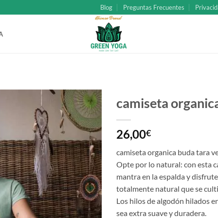
Blog
Preguntas Frecuentes
Privacid
A
camiseta organic
Añadir
26,00
a la
€
lista
de
camiseta organica buda tara v
deseos
Opte por lo natural: con esta 
mantra en la espalda y disfrut
totalmente natural que se cultiv
Los hilos de algodón hilados en
sea extra suave y duradera.