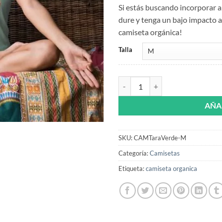
Si estás buscando incorporar 
dure y tenga un bajo impacto 
camiseta orgánica!
Talla
camiseta organica buda tara verd
AÑA
SKU:
CAMTaraVerde-M
Categoría:
Camisetas
Etiqueta:
camiseta organica