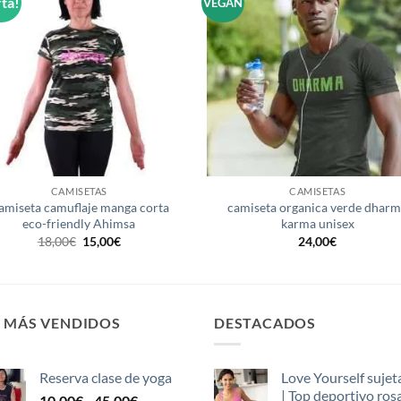
ta!
VEGAN
Añadir
Aña
a la
a 
lista de
list
deseos
des
+
CAMISETAS
CAMISETAS
amiseta camuflaje manga corta
camiseta organica verde dhar
eco-friendly Ahimsa
karma unisex
El
El
18,00
€
15,00
€
24,00
€
precio
precio
original
actual
era:
es:
18,00€.
15,00€.
S MÁS VENDIDOS
DESTACADOS
Reserva clase de yoga
Love Yourself sujet
| Top deportivo ros
Rango
10,00
€
-
45,00
€