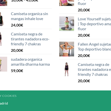
fluor
de
20,00
€
precios:
Camiseta organica sin
desde
mangas inhale love
Love Yourself sujet
10,00€
| Top deportivo ama
24,00
€
hasta
fluor
45,00€
Camiseta negra de
20,00
€
tirantes nadadora eco-
friendly 7 chakras
Fallen Angel sujeta
Top deportivo blan
20,00
€
20,00
€
sudadera organica
amarilla dharma karma
Camiseta negra de
tirantes nadadora 
59,00
€
friendly 7 chakras
20,00
€
Y COOKIES
adrid