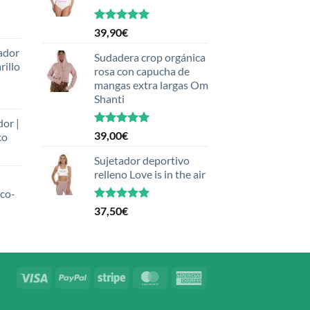
Valorado
39,90
€
con
5.00
ador
de 5
Sudadera crop orgánica
rillo
rosa con capucha de
mangas extra largas Om
Shanti
dor |
Valorado
39,00
€
co
con
5.00
de 5
Sujetador deportivo
relleno Love is in the air
eco-
Valorado
37,50
€
con
5.00
de 5
Visa
PayPal
Stripe
MasterCard
American
Express