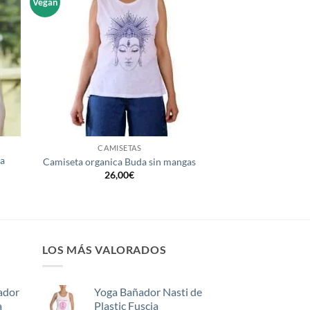
Vegan
dir
Añadir
la
a la
a de
lista de
eos
deseos
+
CAMISETAS
ma
Camiseta organica Buda sin mangas
26,00
€
LOS MÁS VALORADOS
ador
Yoga Bañador Nasti de
a
Plastic Fuscia