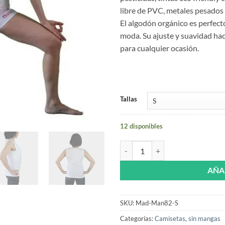
libre de PVC, metales pesados 
El algodón orgánico es perfecto
moda. Su ajuste y suavidad ha
para cualquier ocasión.
Tallas
12 disponibles
Camiseta orgánica blanca sin mang
AÑA
SKU:
Mad-Man82-S
Categorías:
Camisetas
,
sin mangas