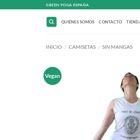
Saltar
GREEN YOGA ESPAÑA
al
contenido
QUIÉNES SOMOS
CONTACTO
TIEND
INICIO
/
CAMISETAS
/
SIN MANGAS
Vegan