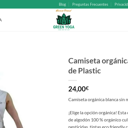
Blog
Preguntas Frecuentes
Privacid
A
Camiseta orgánic
de Plastic
Añadir
a la
lista
24,00
€
de
deseos
Camiseta orgánica blanca sin 
¡Elige la opción orgánica! Esta
de algodón 100 % orgánico cult
pesticidas, tintas eco friendly 