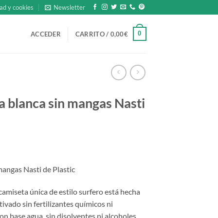
ad y cookies
Newsletter
0
ACCEDER
CARRITO /
0,00
€
a blanca sin mangas Nasti
mangas Nasti de Plastic
 camiseta única de estilo surfero está hecha
ivado sin fertilizantes químicos ni
con base agua, sin disolventes ni alcoholes,