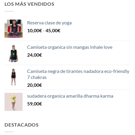
LOS MÁS VENDIDOS
Reserva clase de yoga
Rango
10,00
€
-
45,00
€
de
precios:
Camiseta organica sin mangas inhale love
desde
24,00
€
10,00€
hasta
45,00€
Camiseta negra de tirantes nadadora eco-friendly
7 chakras
20,00
€
sudadera organica amarilla dharma karma
59,00
€
DESTACADOS