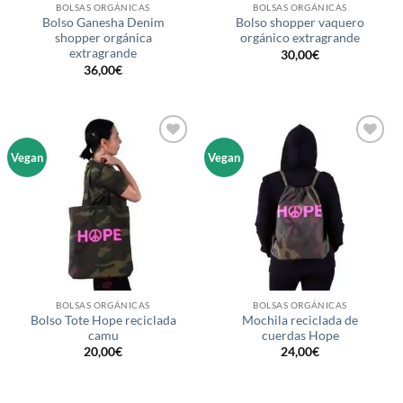
BOLSAS ORGÁNICAS
BOLSAS ORGÁNICAS
Bolso Ganesha Denim
Bolso shopper vaquero
shopper orgánica
orgánico extragrande
extragrande
30,00
€
36,00
€
Añadir
Añadir
Vegan
Vegan
a la
a la
lista de
lista de
deseos
deseos
BOLSAS ORGÁNICAS
BOLSAS ORGÁNICAS
Bolso Tote Hope reciclada
Mochila reciclada de
camu
cuerdas Hope
20,00
€
24,00
€