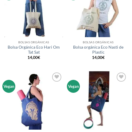
lista de
lista de
deseos
deseos
BOLSAS ORGÁNICAS
BOLSAS ORGÁNICAS
Bolsa Orgánica Eco Hari Om
Bolsa orgánica Eco Nasti de
Tat Sat
Plastic
14,00
€
14,00
€
Añadir
Añadir
Vegan
Vegan
a la
a la
lista de
lista de
deseos
deseos