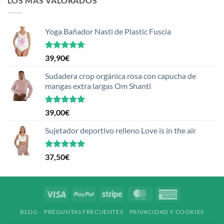
LOS MÁS VALORADOS
Yoga Bañador Nasti de Plastic Fuscia
Valorado
39,90
€
con
5.00
de 5
Sudadera crop orgánica rosa con capucha de
mangas extra largas Om Shanti
Valorado
39,00
€
con
5.00
de 5
Sujetador deportivo relleno Love is in the air
Valorado
37,50
€
con
5.00
de 5
Visa
PayPal
Stripe
MasterCard
American
Express
BLOG
PREGUNTAS FRECUENTES
PRIVACIDAD Y COOKIES