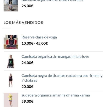
26,00
€
LOS MÁS VENDIDOS
Reserva clase de yoga
Rango
10,00
€
-
45,00
€
de
precios:
Camiseta organica sin mangas inhale love
desde
24,00
€
10,00€
hasta
45,00€
Camiseta negra de tirantes nadadora eco-friendly
7 chakras
20,00
€
sudadera organica amarilla dharma karma
59,00
€