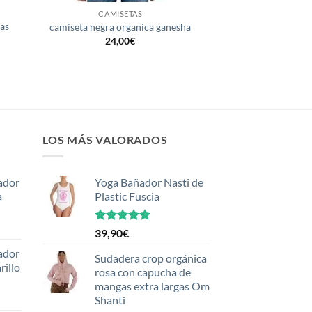
CAMISETAS
as
camiseta negra organica ganesha
24,00
€
LOS MÁS VALORADOS
ador
Yoga Bañador Nasti de
a
Plastic Fuscia
Valorado
39,90
€
con
5.00
ador
de 5
Sudadera crop orgánica
rillo
rosa con capucha de
mangas extra largas Om
Shanti