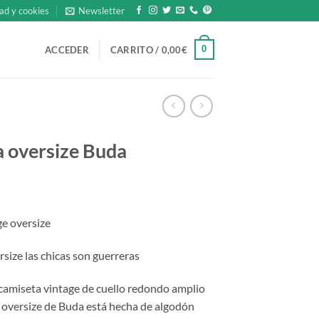
ad y cookies
Newsletter
0
ACCEDER
CARRITO /
0,00
€
a oversize Buda
e oversize
size las chicas son guerreras
a camiseta vintage de cuello redondo amplio
 oversize de Buda está hecha de algodón