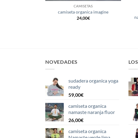
ISETAS
CAMISETAS
nica sin mangas
camiseta organica imagine
 un arbol
n
24,00
€
El
El
€
20,00
€
precio
precio
original
actual
era:
es:
24,00€.
20,00€.
NOVEDADES
LO
sudadera organica yoga
ready
59,00
€
camiseta organica
namaste naranja fluor
26,00
€
camiseta organica
Namaste verde lima