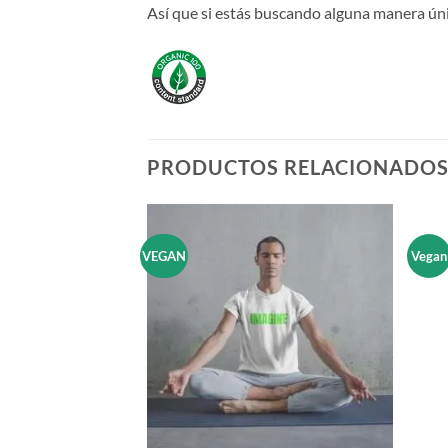
Así que si estás buscando alguna manera únic
PRODUCTOS RELACIONADO
VEGAN
Vegan
Añadir
Añadir
a la
a la
lista de
lista de
deseos
deseos
+
+