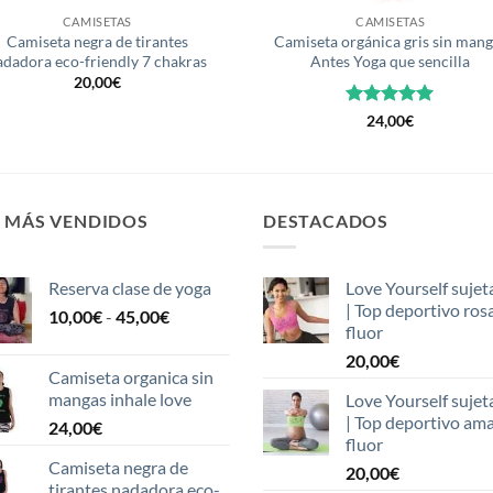
CAMISETAS
CAMISETAS
Camiseta negra de tirantes
Camiseta orgánica gris sin mang
adadora eco-friendly 7 chakras
Antes Yoga que sencilla
20,00
€
Valorado
24,00
€
con
5
de 5
S MÁS VENDIDOS
DESTACADOS
Reserva clase de yoga
Love Yourself sujet
| Top deportivo ros
Rango
10,00
€
-
45,00
€
fluor
de
20,00
€
precios:
Camiseta organica sin
desde
mangas inhale love
Love Yourself sujet
10,00€
| Top deportivo ama
24,00
€
hasta
fluor
45,00€
Camiseta negra de
20,00
€
tirantes nadadora eco-