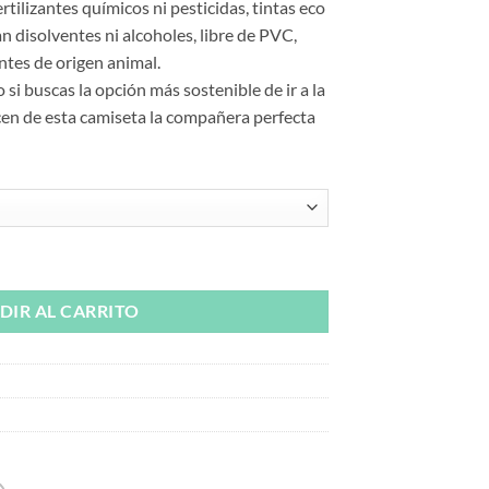
rtilizantes químicos ni pesticidas, tintas eco
an disolventes ni alcoholes, libre de PVC,
ntes de origen animal.
 si buscas la opción más sostenible de ir a la
cen de esta camiseta la compañera perfecta
cantidad
DIR AL CARRITO