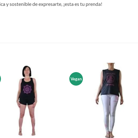
a y sostenible de expresarte, ¡esta es tu prenda!
S
Vegan
Añadir
Aña
a la
a 
lista de
list
deseos
des
+