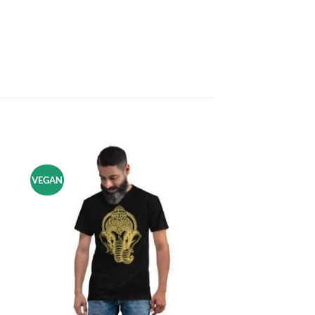
VEGAN
dir
Añadir
la
a la
a de
lista de
eos
deseos
+