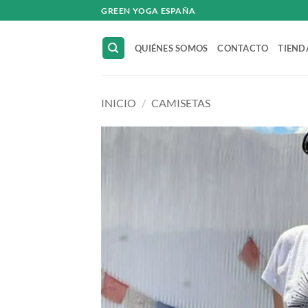
Saltar
GREEN YOGA ESPAÑA
al
contenido
QUIÉNES SOMOS
CONTACTO
TIEND
INICIO
/
CAMISETAS