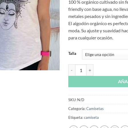
100 % orgánico cultivado sin fe
friendly con base agua, no llev
metales pesados y sin ingredie
El algodón orgánico es perfecto
moda. Su ajuste y suavidad ha
para cualquier ocasión.
Talla
camiseta organica oversize Buda 
AÑA
SKU:
N/D
Categoría:
Camisetas
Etiqueta:
camiseta