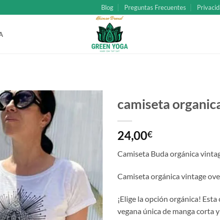
Blog
Preguntas Frecuentes
Privacid
A
camiseta organic
Añadir
24,00
a la
€
lista
de
Camiseta Buda orgánica vintag
deseos
Camiseta orgánica vintage over
¡Elige la opción orgánica! Est
vegana única de manga corta y