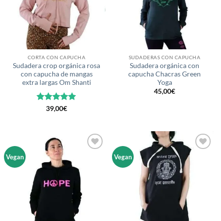
CORTA CON CAPUCHA
SUDADERAS CON CAPUCHA
Sudadera crop orgánica rosa
Sudadera orgánica con
con capucha de mangas
capucha Chacras Green
extra largas Om Shanti
Yoga
45,00
€
Valorado
39,00
€
con
5
de 5
Añadir
Añadir
Vegan
Vegan
a la
a la
lista de
lista de
deseos
deseos