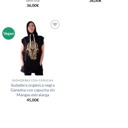
sencilla
36,00
€
36,00
€
Añadir
Vegan
a la
lista de
deseos
SUDADERAS CON CAPUCHA
Sudadera orgánica negra
Ganesha con capucha sin
Mangas extralarga
45,00
€