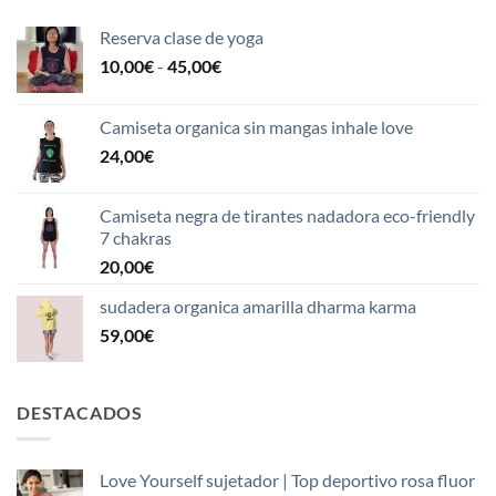
Reserva clase de yoga
Rango
10,00
€
-
45,00
€
de
precios:
Camiseta organica sin mangas inhale love
desde
24,00
€
10,00€
hasta
45,00€
Camiseta negra de tirantes nadadora eco-friendly
7 chakras
20,00
€
sudadera organica amarilla dharma karma
59,00
€
DESTACADOS
Love Yourself sujetador | Top deportivo rosa fluor