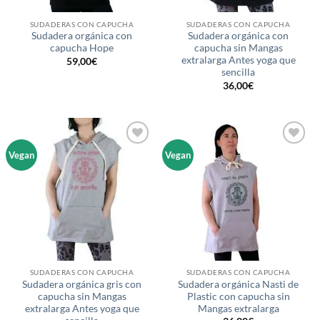
SUDADERAS CON CAPUCHA
SUDADERAS CON CAPUCHA
Sudadera orgánica con
Sudadera orgánica con
capucha Hope
capucha sin Mangas
extralarga Antes yoga que
59,00
€
sencilla
36,00
€
Añadir
Añadir
Vegan
Vegan
a la
a la
lista de
lista de
deseos
deseos
SUDADERAS CON CAPUCHA
SUDADERAS CON CAPUCHA
Sudadera orgánica gris con
Sudadera orgánica Nasti de
capucha sin Mangas
Plastic con capucha sin
extralarga Antes yoga que
Mangas extralarga