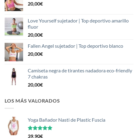
20,00
€
Love Yourself sujetador | Top deportivo amarillo
fluor
20,00
€
Fallen Angel sujetador | Top deportivo blanco
20,00
€
Camiseta negra de tirantes nadadora eco-friendly
7 chakras
20,00
€
LOS MÁS VALORADOS
Yoga Bañador Nasti de Plastic Fuscia
Valorado
39,90
€