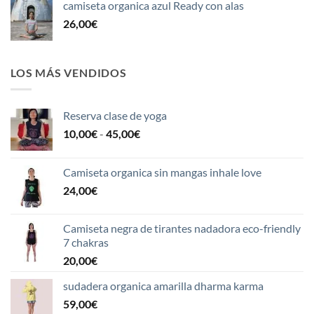
camiseta organica azul Ready con alas
26,00
€
LOS MÁS VENDIDOS
Reserva clase de yoga
Rango
10,00
€
-
45,00
€
de
precios:
Camiseta organica sin mangas inhale love
desde
24,00
€
10,00€
hasta
45,00€
Camiseta negra de tirantes nadadora eco-friendly
7 chakras
20,00
€
sudadera organica amarilla dharma karma
59,00
€