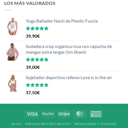
LOS MÁS VALORADOS
Yoga Bañador Nasti de Plastic Fuscia
Valorado
39,90
€
con
5.00
de 5
Sudadera crop orgánica rosa con capucha de
mangas extra largas Om Shanti
Valorado
39,00
€
con
5.00
de 5
Sujetador deportivo relleno Love is in the air
Valorado
37,50
€
con
5.00
de 5
Visa
PayPal
Stripe
MasterCard
American
Express
BLOG
PREGUNTAS FRECUENTES
PRIVACIDAD Y COOKIES