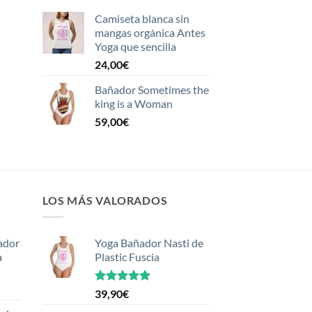
Camiseta blanca sin
mangas orgánica Antes
Yoga que sencilla
24,00
€
Bañador Sometimes the
king is a Woman
59,00
€
LOS MÁS VALORADOS
ador
Yoga Bañador Nasti de
a
Plastic Fuscia
Valorado
39,90
€
con
5.00