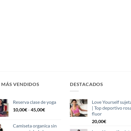
S MÁS VENDIDOS
DESTACADOS
Reserva clase de yoga
Love Yourself sujet
| Top deportivo ros
Rango
10,00
€
-
45,00
€
fluor
de
20,00
€
precios:
Camiseta organica sin
desde