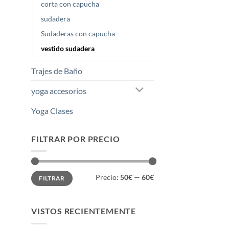
corta con capucha
sudadera
Sudaderas con capucha
vestido sudadera
Trajes de Baño
yoga accesorios
Yoga Clases
FILTRAR POR PRECIO
Precio
Precio
Precio:
50€
—
60€
FILTRAR
mínimo
máximo
VISTOS RECIENTEMENTE