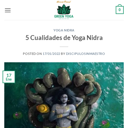
Saltar
0
al
contenido
YOGA NIDRA
5 Cualidades de Yoga Nidra
POSTED ON
17/01/2022
BY
DISCIPULOSINMAESTRO
17
Ene