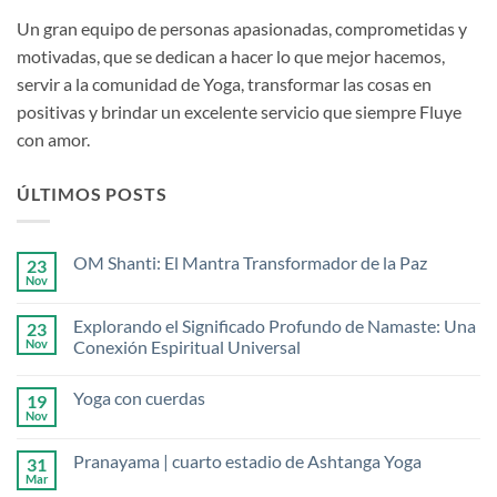
Un gran equipo de personas apasionadas, comprometidas y
motivadas, que se dedican a hacer lo que mejor hacemos,
servir a la comunidad de Yoga, transformar las cosas en
positivas y brindar un excelente servicio que siempre
Fluye
con amor.
ÚLTIMOS POSTS
OM Shanti: El Mantra Transformador de la Paz
23
Nov
No
hay
comentarios
Explorando el Significado Profundo de Namaste: Una
23
en
OM
Nov
Conexión Espiritual Universal
Shanti:
No
El
hay
Mantra
Yoga con cuerdas
19
comentarios
Transformador
en
de
Nov
No
Explorando
la
hay
el
Paz
comentarios
Significado
Pranayama | cuarto estadio de Ashtanga Yoga
31
en
Profundo
Yoga
Mar
de
No
con