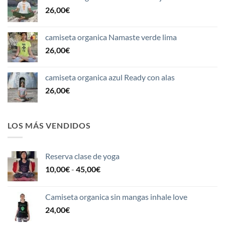
26,00
€
camiseta organica Namaste verde lima
26,00
€
camiseta organica azul Ready con alas
26,00
€
LOS MÁS VENDIDOS
Reserva clase de yoga
Rango
10,00
€
-
45,00
€
de
precios:
Camiseta organica sin mangas inhale love
desde
24,00
€
10,00€
hasta