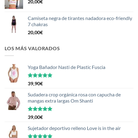
20,00
€
Camiseta negra de tirantes nadadora eco-friendly
7 chakras
20,00
€
LOS MÁS VALORADOS
Yoga Bañador Nasti de Plastic Fuscia
Valorado
39,90
€
con
5.00
de 5
Sudadera crop orgánica rosa con capucha de
mangas extra largas Om Shanti
Valorado
39,00
€
con
5.00
de 5
Sujetador deportivo relleno Love is in the air