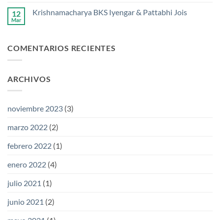
Namaste:
hay
cuerdas
Una
comentarios
Krishnamacharya BKS Iyengar & Pattabhi Jois
12
en
Conexión
Pranayama
Mar
Espiritual
No
|
Universal
hay
cuarto
comentarios
estadio
en
de
COMENTARIOS RECIENTES
Krishnamacharya
Ashtanga
BKS
Yoga
Iyengar
&
Pattabhi
ARCHIVOS
Jois
noviembre 2023
(3)
marzo 2022
(2)
febrero 2022
(1)
enero 2022
(4)
julio 2021
(1)
junio 2021
(2)